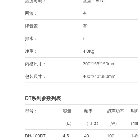
温度可调：
室温～80℃
网篮：
有
降音盖：
有
排水：
/
净重：
4.0Kg
内槽尺寸：
300*155*150mm
包装尺寸：
400*240*380mm
DT系列参数列表
型号：
容量
频率
超声功率
时
（L）
（KHz）
（W）
(mi
DH-100DT
4.5
40
100
1-6