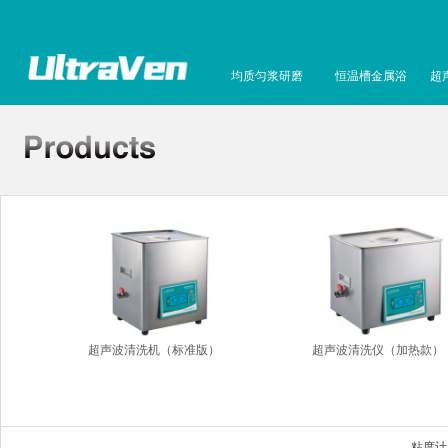
均质匀浆研磨
恒温槽金属浴
超
超声波清洗机（标准版）
超声波清洗仪（加热款）
粘度计