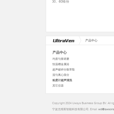
30、60转/分
产品中心
产品中心
均质匀浆研磨
恒温槽金属浴
超声破碎分散萃取
混匀离心筛分
粘度计超声清洗
其它仪器
Copyright 2024 Uways Business Group BV. All ri
宁波尤维斯智能科技有限公司. Email:
wd@lawsons